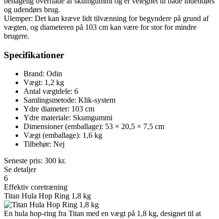
behagelig overflade af skumgummi og er velegnet til både indendørs
og udendørs brug.
Ulemper: Det kan kræve lidt tilvænning for begyndere på grund af
vægten, og diameteren på 103 cm kan være for stor for mindre
brugere.
Specifikationer
Brand: Odin
Vægt: 1,2 kg
Antal vægtdele: 6
Samlingsmetode: Klik-system
Ydre diameter: 103 cm
Ydre materiale: Skumgummi
Dimensioner (emballage): 53 × 20,5 × 7,5 cm
Vægt (emballage): 1,6 kg
Tilbehør: Nej
Seneste pris:
300
kr.
Se detaljer
6
Effektiv coretræning
Titan Hula Hop Ring 1,8 kg
En hula hop-ring fra Titan med en vægt på 1,8 kg, designet til at