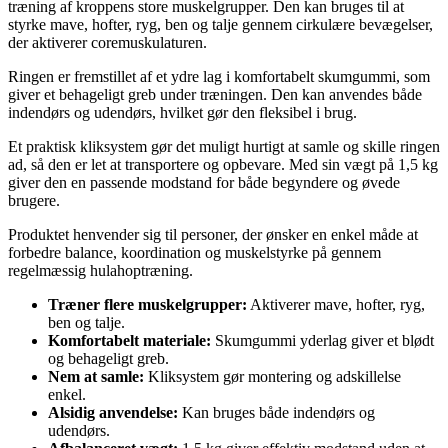
træning af kroppens store muskelgrupper. Den kan bruges til at
styrke mave, hofter, ryg, ben og talje gennem cirkulære bevægelser,
der aktiverer coremuskulaturen.
Ringen er fremstillet af et ydre lag i komfortabelt skumgummi, som
giver et behageligt greb under træningen. Den kan anvendes både
indendørs og udendørs, hvilket gør den fleksibel i brug.
Et praktisk kliksystem gør det muligt hurtigt at samle og skille ringen
ad, så den er let at transportere og opbevare. Med sin vægt på 1,5 kg
giver den en passende modstand for både begyndere og øvede
brugere.
Produktet henvender sig til personer, der ønsker en enkel måde at
forbedre balance, koordination og muskelstyrke på gennem
regelmæssig hulahoptræning.
Træner flere muskelgrupper:
Aktiverer mave, hofter, ryg,
ben og talje.
Komfortabelt materiale:
Skumgummi yderlag giver et blødt
og behageligt greb.
Nem at samle:
Kliksystem gør montering og adskillelse
enkel.
Alsidig anvendelse:
Kan bruges både indendørs og
udendørs.