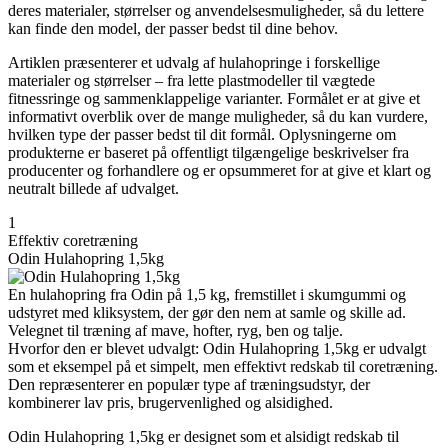
deres materialer, størrelser og anvendelsesmuligheder, så du lettere
kan finde den model, der passer bedst til dine behov.
Artiklen præsenterer et udvalg af hulahopringe i forskellige
materialer og størrelser – fra lette plastmodeller til vægtede
fitnessringe og sammenklappelige varianter. Formålet er at give et
informativt overblik over de mange muligheder, så du kan vurdere,
hvilken type der passer bedst til dit formål. Oplysningerne om
produkterne er baseret på offentligt tilgængelige beskrivelser fra
producenter og forhandlere og er opsummeret for at give et klart og
neutralt billede af udvalget.
1
Effektiv coretræning
Odin Hulahopring 1,5kg
En hulahopring fra Odin på 1,5 kg, fremstillet i skumgummi og
udstyret med kliksystem, der gør den nem at samle og skille ad.
Velegnet til træning af mave, hofter, ryg, ben og talje.
Hvorfor den er blevet udvalgt: Odin Hulahopring 1,5kg er udvalgt
som et eksempel på et simpelt, men effektivt redskab til coretræning.
Den repræsenterer en populær type af træningsudstyr, der
kombinerer lav pris, brugervenlighed og alsidighed.
Odin Hulahopring 1,5kg er designet som et alsidigt redskab til