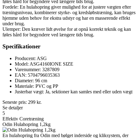
føles hård for begyndere ved længere tids brug.
Fordele: En hulahopring giver mulighed for at justere vægten efter
træningsniveau, kombinerer styrke- og kredsløbstræning, kan bruges
hjemme uden behov for ekstra udstyr og har en masserende effekt
under brug.
Ulemper: Den kræver lidt øvelse for at opnå korrekt teknik og kan
føles hård for begyndere ved længere tids brug.
Specifikationer
Producent: ASG
Model: ASG4160IONE SIZE
Varenummer: 3287809
EAN: 5704796035363
Diameter: 96 cm
Materiale: PVC og PP
Justerbar vægt: Ja, sektioner kan samles med eller uden vægt
Seneste pris:
299
kr.
Se detaljer
5
Effektiv Coretræning
Odin Hulahopring 1,2kg
En hulahopring fra Odin med bølget inderside og kliksystem, der