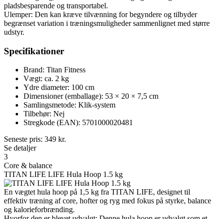
pladsbesparende og transportabel.
Ulemper: Den kan kræve tilvænning for begyndere og tilbyder
begrænset variation i træningsmuligheder sammenlignet med større
udstyr.
Specifikationer
Brand: Titan Fitness
Vægt: ca. 2 kg
Ydre diameter: 100 cm
Dimensioner (emballage): 53 × 20 × 7,5 cm
Samlingsmetode: Klik-system
Tilbehør: Nej
Stregkode (EAN): 5701000020481
Seneste pris:
349
kr.
Se detaljer
3
Core & balance
TITAN LIFE LIFE Hula Hoop 1.5 kg
En vægtet hula hoop på 1,5 kg fra TITAN LIFE, designet til
effektiv træning af core, hofter og ryg med fokus på styrke, balance
og kalorieforbrænding.
Hvorfor den er blevet udvalgt: Denne hula hoop er udvalgt som et