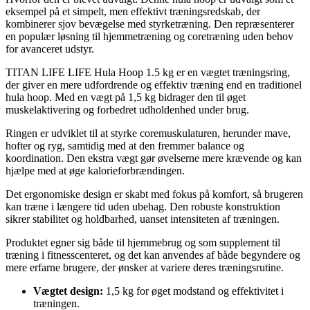
eksempel på et simpelt, men effektivt træningsredskab, der
kombinerer sjov bevægelse med styrketræning. Den repræsenterer
en populær løsning til hjemmetræning og coretræning uden behov
for avanceret udstyr.
TITAN LIFE LIFE Hula Hoop 1.5 kg er en vægtet træningsring,
der giver en mere udfordrende og effektiv træning end en traditionel
hula hoop. Med en vægt på 1,5 kg bidrager den til øget
muskelaktivering og forbedret udholdenhed under brug.
Ringen er udviklet til at styrke coremuskulaturen, herunder mave,
hofter og ryg, samtidig med at den fremmer balance og
koordination. Den ekstra vægt gør øvelserne mere krævende og kan
hjælpe med at øge kalorieforbrændingen.
Det ergonomiske design er skabt med fokus på komfort, så brugeren
kan træne i længere tid uden ubehag. Den robuste konstruktion
sikrer stabilitet og holdbarhed, uanset intensiteten af træningen.
Produktet egner sig både til hjemmebrug og som supplement til
træning i fitnesscenteret, og det kan anvendes af både begyndere og
mere erfarne brugere, der ønsker at variere deres træningsrutine.
Vægtet design:
1,5 kg for øget modstand og effektivitet i
træningen.