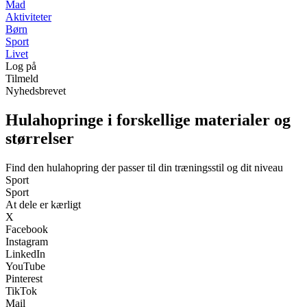
Mad
Aktiviteter
Børn
Sport
Livet
Log på
Tilmeld
Nyhedsbrevet
Hulahopringe i forskellige materialer og
størrelser
Find den hulahopring der passer til din træningsstil og dit niveau
Sport
Sport
At dele er kærligt
X
Facebook
Instagram
LinkedIn
YouTube
Pinterest
TikTok
Mail