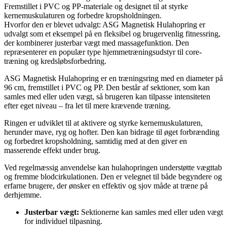
Fremstillet i PVC og PP-materiale og designet til at styrke
kernemuskulaturen og forbedre kropsholdningen.
Hvorfor den er blevet udvalgt: ASG Magnetisk Hulahopring er
udvalgt som et eksempel på en fleksibel og brugervenlig fitnessring,
der kombinerer justerbar vægt med massagefunktion. Den
repræsenterer en populær type hjemmetræningsudstyr til core-
træning og kredsløbsforbedring.
ASG Magnetisk Hulahopring er en træningsring med en diameter på
96 cm, fremstillet i PVC og PP. Den består af sektioner, som kan
samles med eller uden vægt, så brugeren kan tilpasse intensiteten
efter eget niveau – fra let til mere krævende træning.
Ringen er udviklet til at aktivere og styrke kernemuskulaturen,
herunder mave, ryg og hofter. Den kan bidrage til øget forbrænding
og forbedret kropsholdning, samtidig med at den giver en
masserende effekt under brug.
Ved regelmæssig anvendelse kan hulahopringen understøtte vægttab
og fremme blodcirkulationen. Den er velegnet til både begyndere og
erfarne brugere, der ønsker en effektiv og sjov måde at træne på
derhjemme.
Justerbar vægt:
Sektionerne kan samles med eller uden vægt
for individuel tilpasning.