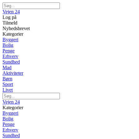
Vejen 24
Log på
Tilmeld
Nyhedsbrevet
Kategorier
Byggeri
Bolig
Penge
Erhverv
Sundhed
Mad
Aktiviteter
Børn
Sport
Livet
Vejen 24
Kategorier
Byggeri
Bolig
Penge
Erhverv
Sundhed