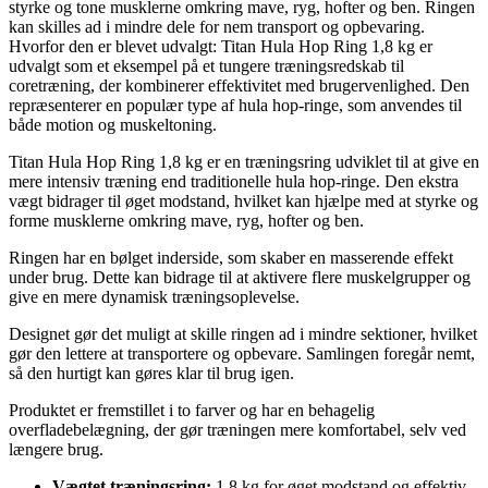
styrke og tone musklerne omkring mave, ryg, hofter og ben. Ringen
kan skilles ad i mindre dele for nem transport og opbevaring.
Hvorfor den er blevet udvalgt: Titan Hula Hop Ring 1,8 kg er
udvalgt som et eksempel på et tungere træningsredskab til
coretræning, der kombinerer effektivitet med brugervenlighed. Den
repræsenterer en populær type af hula hop-ringe, som anvendes til
både motion og muskeltoning.
Titan Hula Hop Ring 1,8 kg er en træningsring udviklet til at give en
mere intensiv træning end traditionelle hula hop-ringe. Den ekstra
vægt bidrager til øget modstand, hvilket kan hjælpe med at styrke og
forme musklerne omkring mave, ryg, hofter og ben.
Ringen har en bølget inderside, som skaber en masserende effekt
under brug. Dette kan bidrage til at aktivere flere muskelgrupper og
give en mere dynamisk træningsoplevelse.
Designet gør det muligt at skille ringen ad i mindre sektioner, hvilket
gør den lettere at transportere og opbevare. Samlingen foregår nemt,
så den hurtigt kan gøres klar til brug igen.
Produktet er fremstillet i to farver og har en behagelig
overfladebelægning, der gør træningen mere komfortabel, selv ved
længere brug.
Vægtet træningsring:
1,8 kg for øget modstand og effektiv