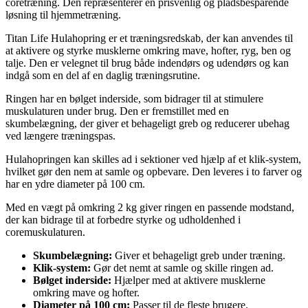
coretræning. Den repræsenterer en prisvenlig og pladsbesparende
løsning til hjemmetræning.
Titan Life Hulahopring er et træningsredskab, der kan anvendes til
at aktivere og styrke musklerne omkring mave, hofter, ryg, ben og
talje. Den er velegnet til brug både indendørs og udendørs og kan
indgå som en del af en daglig træningsrutine.
Ringen har en bølget inderside, som bidrager til at stimulere
muskulaturen under brug. Den er fremstillet med en
skumbelægning, der giver et behageligt greb og reducerer ubehag
ved længere træningspas.
Hulahopringen kan skilles ad i sektioner ved hjælp af et klik-system,
hvilket gør den nem at samle og opbevare. Den leveres i to farver og
har en ydre diameter på 100 cm.
Med en vægt på omkring 2 kg giver ringen en passende modstand,
der kan bidrage til at forbedre styrke og udholdenhed i
coremuskulaturen.
Skumbelægning:
Giver et behageligt greb under træning.
Klik-system:
Gør det nemt at samle og skille ringen ad.
Bølget inderside:
Hjælper med at aktivere musklerne
omkring mave og hofter.
Diameter på 100 cm:
Passer til de fleste brugere.