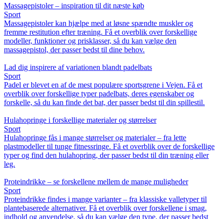
Massagepistoler – inspiration til dit næste køb
Sport
Massagepistoler kan hjælpe med at løsne spændte muskler og
fremme restitution efter træning. Få et overblik over forskellige
modeller, funktioner og prisklasser, så du kan vælge den
massagepistol, der passer bedst til dine behov.
Lad dig inspirere af variationen blandt padelbats
Sport
Padel er blevet en af de mest populære sportsgrene i Vejen. Få et
overblik over forskellige typer padelbats, deres egenskaber og
forskelle, så du kan finde det bat, der passer bedst til din spillestil.
Hulahopringe i forskellige materialer og størrelser
Sport
Hulahopringe fås i mange størrelser og materialer – fra lette
plastmodeller til tunge fitnessringe. Få et overblik over de forskellige
typer og find den hulahopring, der passer bedst til din træning eller
leg.
Proteindrikke – se forskellene mellem de mange muligheder
Sport
Proteindrikke findes i mange varianter – fra klassiske valletyper til
plantebaserede alternativer. Få et overblik over forskellene i smag,
indhold og anvendelse, så du kan vælge den type, der passer bedst