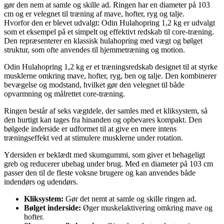
gør den nem at samle og skille ad. Ringen har en diameter på 103
cm og er velegnet til træning af mave, hofter, ryg og talje.
Hvorfor den er blevet udvalgt: Odin Hulahopring 1,2 kg er udvalgt
som et eksempel på et simpelt og effektivt redskab til core-træning.
Den repræsenterer en klassisk hulahopring med vægt og bølget
struktur, som ofte anvendes til hjemmetræning og motion.
Odin Hulahopring 1,2 kg er et træningsredskab designet til at styrke
musklerne omkring mave, hofter, ryg, ben og talje. Den kombinerer
bevægelse og modstand, hvilket gør den velegnet til både
opvarmning og målrettet core-træning.
Ringen består af seks vægtdele, der samles med et kliksystem, så
den hurtigt kan tages fra hinanden og opbevares kompakt. Den
bølgede inderside er udformet til at give en mere intens
træningseffekt ved at stimulere musklerne under rotation.
Ydersiden er beklædt med skumgummi, som giver et behageligt
greb og reducerer ubehag under brug. Med en diameter på 103 cm
passer den til de fleste voksne brugere og kan anvendes både
indendørs og udendørs.
Kliksystem:
Gør det nemt at samle og skille ringen ad.
Bølget inderside:
Øger muskelaktivering omkring mave og
hofter.