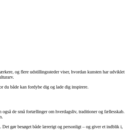
rkere, og flere udstillingssteder viser, hvordan kunsten har udviklet
lturarv.
vor du både kan fordybe dig og lade dig inspirere.
en også de små fortællinger om hverdagsliv, traditioner og fællesskab.
n.
Det gør besøget både lærerigt og personligt – og giver et indblik i,