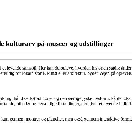
de kulturarv på museer og udstillinger
i et levende samspil. Her kan du opleve, hvordan historien stadig ånder
 dig for lokalhistorie, kunst eller arkitektur, byder Vejen på oplevelse
ikling, håndværkstraditioner og den særlige jyske livsform. På de lokale
nstande, billeder og personlige fortællinger, der giver et levende indb
ke kun gennem montrer og plancher, men også gennem interaktive formi