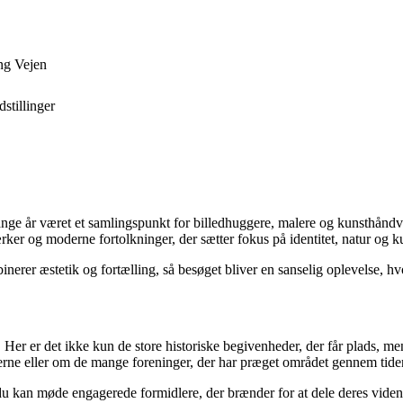
ng Vejen
stillinger
ange år været et samlingspunkt for billedhuggere, malere og kunsthåndvæ
er og moderne fortolkninger, der sætter fokus på identitet, natur og ku
inerer æstetik og fortælling, så besøget bliver en sanselig oplevelse, h
. Her er det ikke kun de store historiske begivenheder, der får plads, m
yerne eller om de mange foreninger, der har præget området gennem tide
u kan møde engagerede formidlere, der brænder for at dele deres viden. 