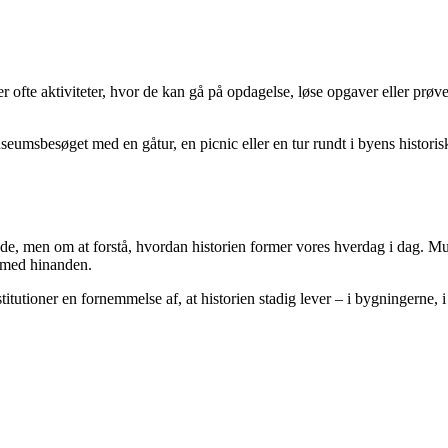
der ofte aktiviteter, hvor de kan gå på opdagelse, løse opgaver eller prø
sbesøget med en gåtur, en picnic eller en tur rundt i byens historiske k
e, men om at forstå, hvordan historien former vores hverdag i dag. Muse
n med hinanden.
itutioner en fornemmelse af, at historien stadig lever – i bygningerne, i