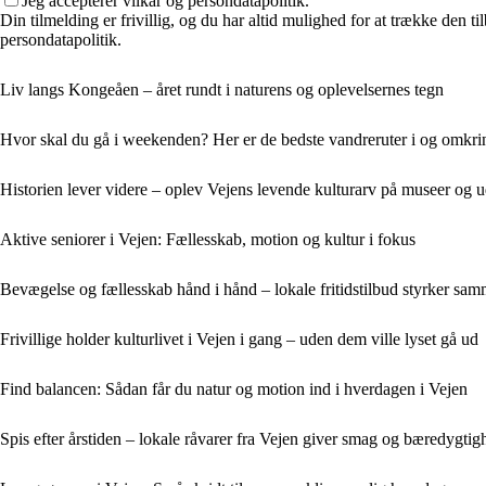
Jeg accepterer vilkår og persondatapolitik.
Din tilmelding er frivillig, og du har altid mulighed for at trække den 
persondatapolitik.
Liv langs Kongeåen – året rundt i naturens og oplevelsernes tegn
Hvor skal du gå i weekenden? Her er de bedste vandreruter i og omkri
Historien lever videre – oplev Vejens levende kulturarv på museer og ud
Aktive seniorer i Vejen: Fællesskab, motion og kultur i fokus
Bevægelse og fællesskab hånd i hånd – lokale fritidstilbud styrker sa
Frivillige holder kulturlivet i Vejen i gang – uden dem ville lyset gå ud
Find balancen: Sådan får du natur og motion ind i hverdagen i Vejen
Spis efter årstiden – lokale råvarer fra Vejen giver smag og bæredygtig