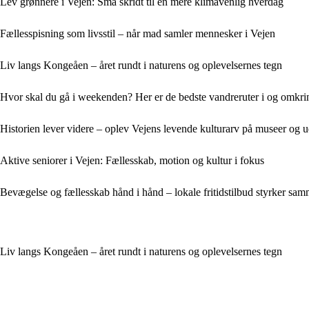
Lev grønnere i Vejen: Små skridt til en mere klimavenlig hverdag
Fællesspisning som livsstil – når mad samler mennesker i Vejen
Liv langs Kongeåen – året rundt i naturens og oplevelsernes tegn
Hvor skal du gå i weekenden? Her er de bedste vandreruter i og omkri
Historien lever videre – oplev Vejens levende kulturarv på museer og ud
Aktive seniorer i Vejen: Fællesskab, motion og kultur i fokus
Bevægelse og fællesskab hånd i hånd – lokale fritidstilbud styrker sa
Liv langs Kongeåen – året rundt i naturens og oplevelsernes tegn