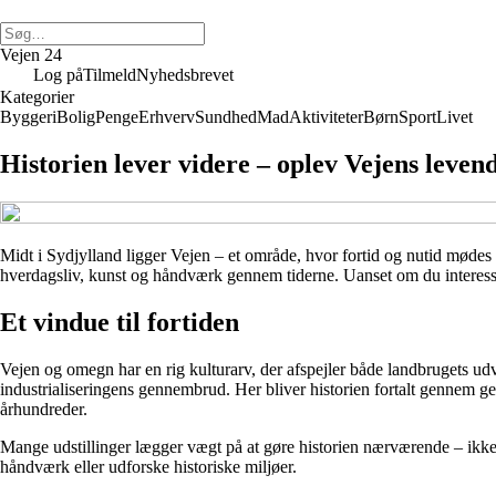
Vejen 24
Log på
Tilmeld
Nyhedsbrevet
Kategorier
Byggeri
Bolig
Penge
Erhverv
Sundhed
Mad
Aktiviteter
Børn
Sport
Livet
Historien lever videre – oplev Vejens leven
Midt i Sydjylland ligger Vejen – et område, hvor fortid og nutid mødes 
hverdagsliv, kunst og håndværk gennem tiderne. Uanset om du interesserer
Et vindue til fortiden
Vejen og omegn har en rig kulturarv, der afspejler både landbrugets udv
industrialiseringens gennembrud. Her bliver historien fortalt gennem ge
århundreder.
Mange udstillinger lægger vægt på at gøre historien nærværende – ik
håndværk eller udforske historiske miljøer.