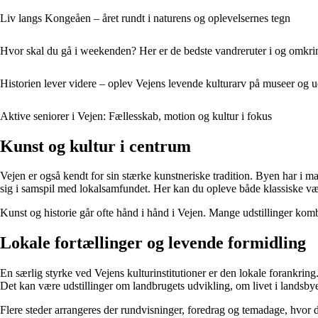
Liv langs Kongeåen – året rundt i naturens og oplevelsernes tegn
Hvor skal du gå i weekenden? Her er de bedste vandreruter i og omkri
Historien lever videre – oplev Vejens levende kulturarv på museer og ud
Aktive seniorer i Vejen: Fællesskab, motion og kultur i fokus
Kunst og kultur i centrum
Vejen er også kendt for sin stærke kunstneriske tradition. Byen har i m
sig i samspil med lokalsamfundet. Her kan du opleve både klassiske værk
Kunst og historie går ofte hånd i hånd i Vejen. Mange udstillinger komb
Lokale fortællinger og levende formidling
En særlig styrke ved Vejens kulturinstitutioner er den lokale forankring
Det kan være udstillinger om landbrugets udvikling, om livet i landsb
Flere steder arrangeres der rundvisninger, foredrag og temadage, hvor d